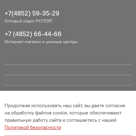
+7(4852) 59-35-29
Оптовый отдел РУСТОРГ
+7 (4852) 66-44-66
Интернет-магазин и шинные центры
Продолжая использовать наш сайт, вы даете согласие
© ООО "РУСТОРГ", 2021. Сайт не является публичной офертой
на обработку файлов cookie, которые обеспечивают
и носит информационный характер. Все материалы данного
правильную работу сайта и соглашаетесь с нашей
сайта являются объектами авторского права (в том числе
Политикой безопасности
дизайн). Запрещается копирование, распространение (в том
числе путем копирования на другие сайты и ресурсы в