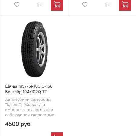
Шины 185/75R16C С-156
Волтайр 104/102Q TT
Автомобили семейства
"Газель", "Соболь" и
импорных аналогов при
соблюдении скоростных...
4500 руб