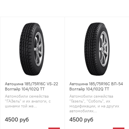
Автошина 185/75R16C VS-22
Автошина 185/75R16C ВЛ-54
Волтайр 104/102Q TT
Волтайр 104/102Q TT
Автомобили семейства
Автомобили семейства
"ГАЗель" и их аналоги, с
"Газель", "Соболь", их
шинами той же...
модификации, и на других
автомобилях...
4500 руб
4500 руб