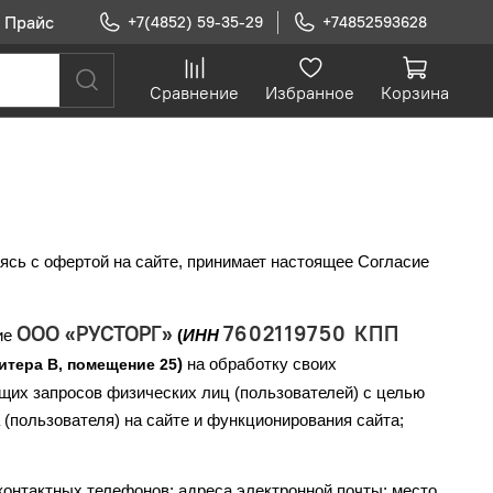
Прайс
+7(4852) 59-35-29
+74852593628
Сравнение
Избранное
Корзина
шаясь с офертой на сайте, принимает настоящее Согласие
ООО «РУСТОРГ»
7602119750 КПП
ие
(
ИНН
)
на обработку своих
литера В, помещение 25
щих запросов физических лиц (пользователей) с целью
(пользователя) на сайте и функционирования сайта;
онтактных телефонов; адреса электронной почты; место