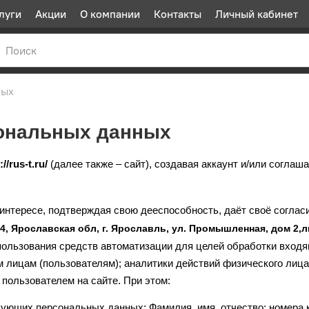
луги
Акции
О компании
Контакты
Личный кабинет
ных
сональных данных
://rus-t.ru/
(далее также – сайт), создавая аккаунт и/или согла
 интересе, подтверждая свою дееспособность, даёт своё соглас
4, Ярославская обл, г. Ярославль, ул. Промышленная, дом 2,
спользования средств автоматизации для целей обработки входя
лицам (пользователям); аналитики действий физического лица 
пользователем на сайте. При этом:
ующих персональных данных: Фамилия, имя, отчество; номера к