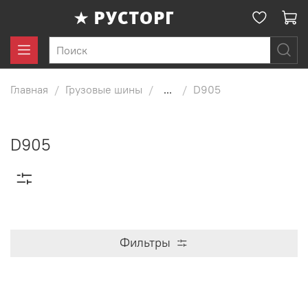
Главная
Грузовые шины
...
D905
D905
Фильтры