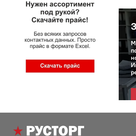
З
М
п
н
И
р