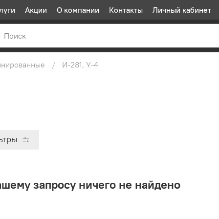
луги
Акции
О компании
Контакты
Личный кабинет
нированные
И-281, У-4
ьтры
ашему запросу ничего не найдено