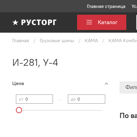
Главная страница
Ус
Каталог
Главная
Грузовые шины
KAMA
КАМА Комби
И-281, У-4
Цена
Фил
—
от
до
По в