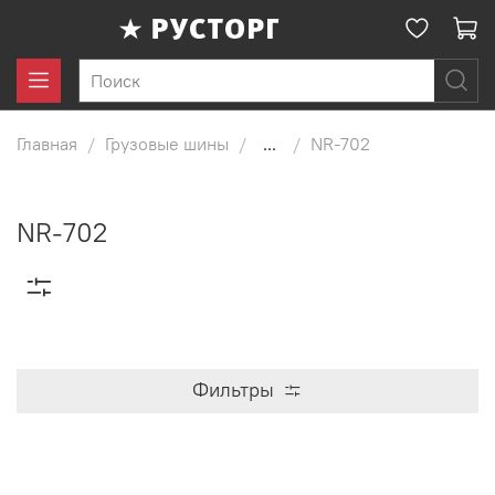
Главная
Грузовые шины
...
NR-702
NR-702
Фильтры