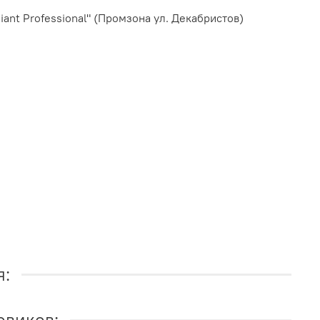
ant Professional" (Промзона ул. Декабристов)
я:
овиков: