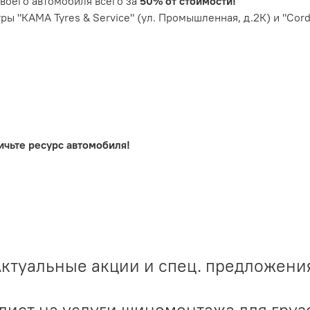
воего автомобиля всего за
50%
от стоимости!
ы "КАМА Tyres & Service" (ул. Промышленная, д.2К) и "Cordi
ичьте ресурс автомобиля
!
ктуальные акции и спец. предложени
лист на услуги шиномонтажа для груз