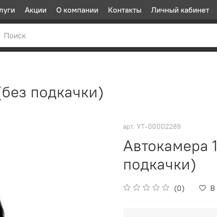
луги
Акции
О компании
Контакты
Личный кабинет
(без подкачки)
арт.
УТ-00002289
Автокамера 
подкачки)
(0)
В