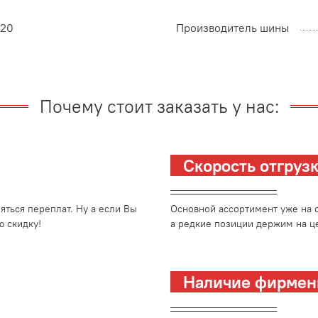
20
Производитель шины
Почему стоит заказать у нас:
Скорость отгру
_________________________
ться переплат. Ну а если Вы
Основной ассортимент уже на с
 скидку!
а редкие позиции держим на це
Наличие фирмен
_________________________