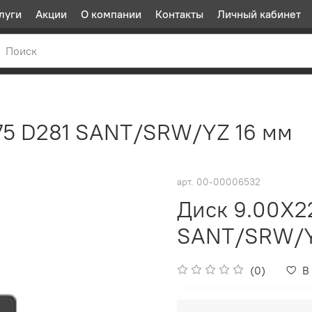
луги
Акции
О компании
Контакты
Личный кабинет
175 D281 SANT/SRW/YZ 16 мм
арт.
00-00006532
Диск 9.00X22
SANT/SRW/Y
(0)
В