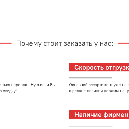
Почему стоит заказать у нас:
Скорость отгру
_________________________
ться переплат. Ну а если Вы
Основной ассортимент уже на с
 скидку!
а редкие позиции держим на це
Наличие фирмен
_________________________