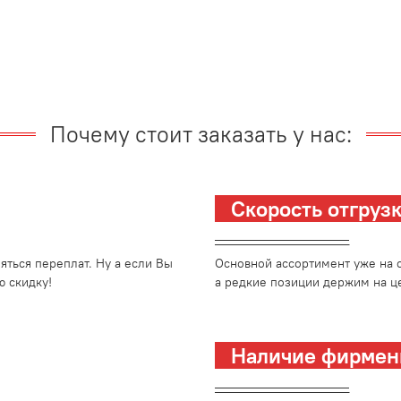
Почему стоит заказать у нас:
Скорость отгру
_________________________
ться переплат. Ну а если Вы
Основной ассортимент уже на с
 скидку!
а редкие позиции держим на це
Наличие фирмен
_________________________