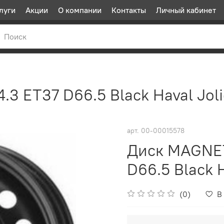
луги
Акции
О компании
Контакты
Личный кабинет
.3 ET37 D66.5 Black Haval Jol
арт.
00-00015578
Диск MAGNETT
D66.5 Black H
(0)
В