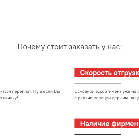
Почему стоит заказать у нас:
Скорость отгру
_________________________
ться переплат. Ну а если Вы
Основной ассортимент уже на с
 скидку!
а редкие позиции держим на це
Наличие фирмен
_________________________