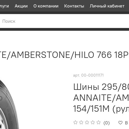
луги
Акции
О компании
Контакты
Личный кабинет
E/AMBERSTONE/HILO 766 18PR 
арт.
00-00011171
Шины 295/8
ANNAITE/AM
154/151М (ру
(0)
В