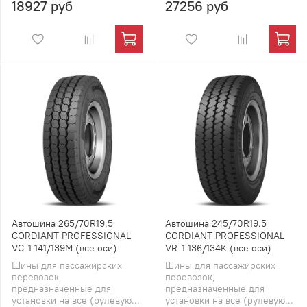
18927 руб
27256 руб
Автошина 265/70R19.5
Автошина 245/70R19.5
CORDIANT PROFESSIONAL
CORDIANT PROFESSIONAL
VC-1 141/139M (все оси)
VR-1 136/134K (все оси)
Шины для пассажирских
Шины для пассажирских
перевозок,
перевозок,
предназначенные для
предназначенные для
установки на все (рулевую...
установки на все (рулевую...