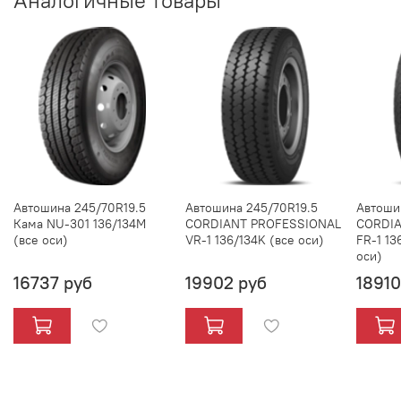
Аналогичные товары
Автошина 245/70R19.5
Автошина 245/70R19.5
Автоши
Кама NU-301 136/134M
CORDIANT PROFESSIONAL
CORDIA
(все оси)
VR-1 136/134K (все оси)
FR-1 13
оси)
16737 руб
19902 руб
18910