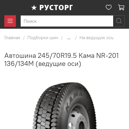
Главная
Подборки шин
...
На ведущую ось
Автошина 245/70R19.5 Кама NR-201
136/134M (ведущие оси)