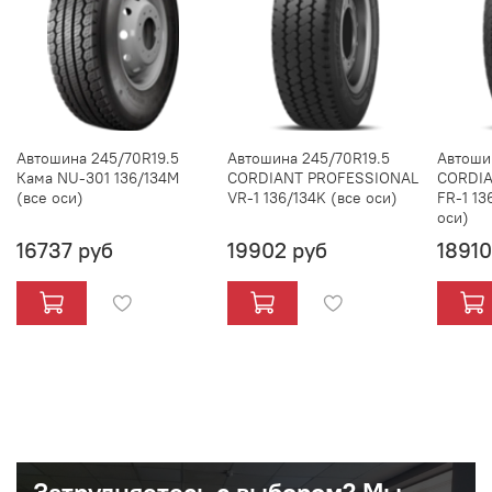
Автошина 245/70R19.5
Автошина 245/70R19.5
Автоши
Кама NU-301 136/134M
CORDIANT PROFESSIONAL
CORDIA
(все оси)
VR-1 136/134K (все оси)
FR-1 13
оси)
16737 руб
19902 руб
18910