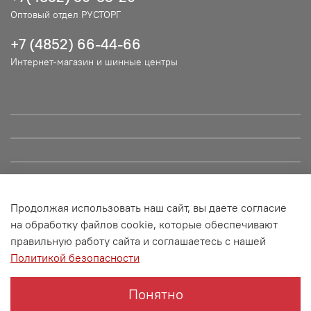
Оптовый отдел РУСТОРГ
+7 (4852) 66-44-66
Интернет-магазин и шинные центры
Продолжая использовать наш сайт, вы даете согласие
© ООО "РУСТОРГ", 2021. Сайт не является публичной офертой
на обработку файлов cookie, которые обеспечивают
и носит информационный характер. Все материалы данного
правильную работу сайта и соглашаетесь с нашей
сайта являются объектами авторского права (в том числе
Политикой безопасности
дизайн). Запрещается копирование, распространение (в том
числе путем копирования на другие сайты и ресурсы в
Интернете) или любое иное использование информации и
Понятно
объектов без предварительного согласия правообладателя.